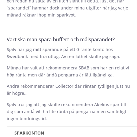
och redan nu sätta av en liten slant till detta. Just det här
”sparandet” hamnar dock under mina utgifter när jag varje
månad räknar ihop min sparkvot.
Vart ska man spara buffert och målsparandet?
Själv har jag mitt sparande på ett 0-ränte konto hos
Swedbank med fria uttag. Av ren lathet skulle jag säga.
Många har valt att rekommendera SBAB som har en relativt
hög ränta men där ändå pengarna är lättillgängliga.
Andra rekommenderar Collector där räntan tydligen just nu
är högre…
Själv tror jag att jag skulle rekommendera Akelius spar till
dig som ändå vill ha lite ränta på pengarna men samtidigt
ingen bindningstid.
SPARKONTON