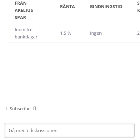
FRÅN
S
RÄNTA
BINDNINGSTID
AKELIUS
SPAR
Inom tre
1.5 %
Ingen
2
bankdagar
Subscribe