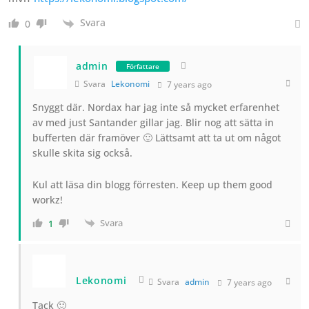
Svara
0
admin
Författare
Svara
Lekonomi
7 years ago
Snyggt där. Nordax har jag inte så mycket erfarenhet
av med just Santander gillar jag. Blir nog att sätta in
bufferten där framöver 🙂 Lättsamt att ta ut om något
skulle skita sig också.
Kul att läsa din blogg förresten. Keep up them good
workz!
Svara
1
Lekonomi
Svara
admin
7 years ago
Tack 🙂