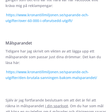
kräva mig på reklampengar:
https://www.kronantillmiljonen.se/sparande-och-
utgifter/over-60-000-i-oforutsedd-utgift/
Målsparandet
Tidigare har jag skrivit om vikten av att lägga upp ett
målsparande som passar just dina drömmar. Det kan du
läsa här:
https://www.kronantillmiljonen.se/sparande-och-
utgifter/den-brutala-sanningen-bakom-malsparandet/
Själv är jag fortfarande beslutsam om att det är fel att
räkna in målsparandet
i din sparkvot
. Om du har som mål
att köpa en ny telefon om 6 månader och därigenom sparar