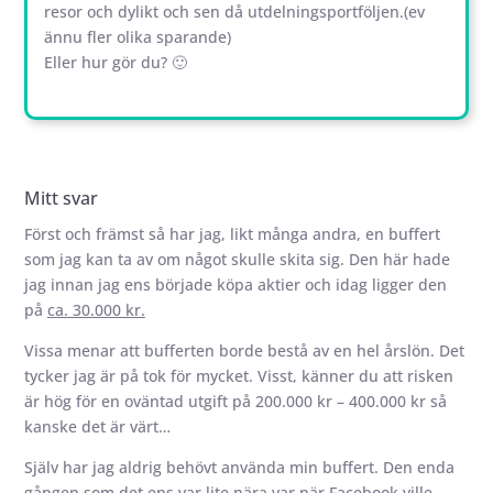
resor och dylikt och sen då utdelningsportföljen.(ev
ännu fler olika sparande)
Eller hur gör du? 🙂
Mitt svar
Först och främst så har jag, likt många andra, en buffert
som jag kan ta av om något skulle skita sig. Den här hade
jag innan jag ens började köpa aktier och idag ligger den
på
ca. 30.000 kr.
Vissa menar att bufferten borde bestå av en hel årslön. Det
tycker jag är på tok för mycket. Visst, känner du att risken
är hög för en oväntad utgift på 200.000 kr – 400.000 kr så
kanske det är värt…
Själv har jag aldrig behövt använda min buffert. Den enda
gången som det ens var lite nära var när Facebook ville