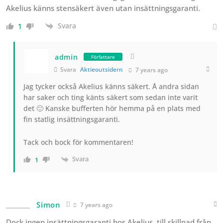
Akelius känns stensäkert även utan insättningsgaranti.
Svara
1
admin
Författare
Svara
Aktieoutsidern
7 years ago
Jag tycker också Akelius känns säkert. Å andra sidan
har saker och ting känts säkert som sedan inte varit
det 🙂 Kanske bufferten hör hemma på en plats med
fin statlig insättningsgaranti.
Tack och bock för kommentaren!
Svara
1
Simon
7 years ago
Dock ingen insättningsgaranti hos Akelius, till skillnad från