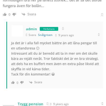
förmodligen dra ner på lånets storlek… det är så det borde
fungera även för bolån…
Svara
0
admin
Författare
Svara
Snålgrisen
9 years ago
Ja det är i alla fall mycket bättre än att låna pengar till
en utlandsresa 🙂
Intressant att du är beredd att ta in mer om det skulle
bära av rejält neråt. Tror faktiskt det är en bra strategi,
att dels ha en buffert men även en extra påse likvid att
skyffla in vid kärva tider.
Tack för din kommentar! 😀
Svara
0
Trygg pension
9 years ago