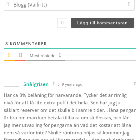
B
V
i
l
a
l
o
l
(
g
f
V
g
r
a
(
i
l
V
t
f
a
t
8
KOMMENTARER
r
l
)
i
f
Mest röstade
t
r
t
i
)
t
t
Snålgrisen
)
9 years ago
Har ca 8% belåning för närvarande. Tycker det är rimlig
nivå för att få lite extra puff i det hela. Sen har jag ju
såklart reserver om det skulle bli sämre tider… låna pengar
är bra om man kan betala tillbaka om så önskas, och får
jag mer utväxling för pengarna än vad det kostar att låna
dem så varför inte? Skulle räntorna höjas så kommer jag