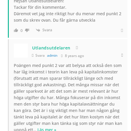
Hejsan Utlandsutdelaren!
Tackar för din kommentar.
Däremot vet jag inte riktigt hur du menar med punkt 2
som du skrev ovan. Du får gärna utveckla
Svara
0
Utlandsutdelaren
Svara
admin
8 years ago
Poängen med punkt 2 var att belysa att också den som
har låg inkomst i teorin kan leva på kapitalinkomster
(förutsatt att man sparar tillräckligt länge och med
tillräckligt god avkastning). Det många missar när det
gäller sparkvot är att det som är mest relevant är hur
höga utgifter du har. Många fokuserar på din inkomst
men den styr bara hur höga kapitalavsättningar du
kan göra. Det är i sig viktigt men har man någon gång
tänkt leva på kapitalet är det hur liten kostym när det
gäller utgifter man kan tänka sig som styr när man kan
uppnå ett
…
Läs mer »