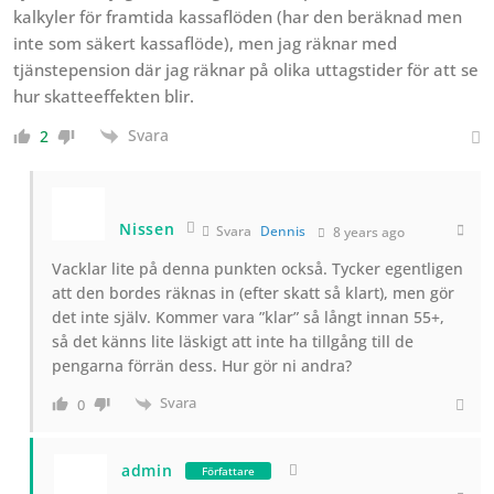
kalkyler för framtida kassaflöden (har den beräknad men
inte som säkert kassaflöde), men jag räknar med
tjänstepension där jag räknar på olika uttagstider för att se
hur skatteeffekten blir.
Svara
2
Nissen
Svara
Dennis
8 years ago
Vacklar lite på denna punkten också. Tycker egentligen
att den bordes räknas in (efter skatt så klart), men gör
det inte själv. Kommer vara ”klar” så långt innan 55+,
så det känns lite läskigt att inte ha tillgång till de
pengarna förrän dess. Hur gör ni andra?
Svara
0
admin
Författare