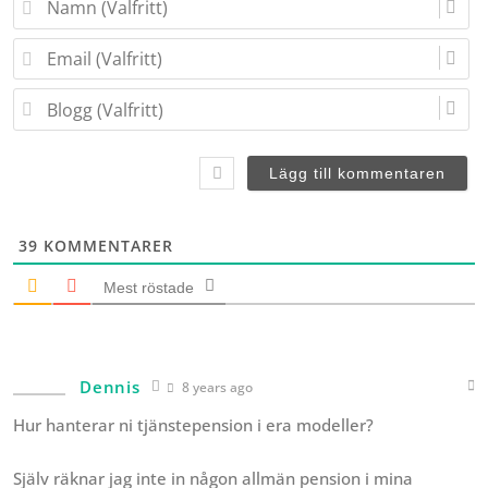
a
m
E
n
m
(
a
B
V
i
l
a
l
o
l
(
g
f
V
g
r
a
(
i
l
V
t
f
a
t
39
KOMMENTARER
r
l
)
i
f
Mest röstade
t
r
t
i
)
t
t
Dennis
)
8 years ago
Hur hanterar ni tjänstepension i era modeller?
Själv räknar jag inte in någon allmän pension i mina