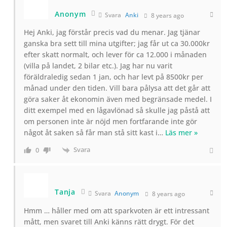
Anonym
Svara
Anki
8 years ago
Hej Anki, jag förstår precis vad du menar. Jag tjänar
ganska bra sett till mina utgifter; jag får ut ca 30.000kr
efter skatt normalt, och lever för ca 12.000 i månaden
(villa på landet, 2 bilar etc.). Jag har nu varit
föräldraledig sedan 1 jan, och har levt på 8500kr per
månad under den tiden. Vill bara pålysa att det går att
göra saker åt ekonomin även med begränsade medel. I
ditt exempel med en lågavlönad så skulle jag påstå att
om personen inte är nöjd men fortfarande inte gör
något åt saken så får man stå sitt kast i
…
Läs mer »
Svara
0
Tanja
Svara
Anonym
8 years ago
Hmm … håller med om att sparkvoten är ett intressant
mått, men svaret till Anki känns rätt drygt. För det