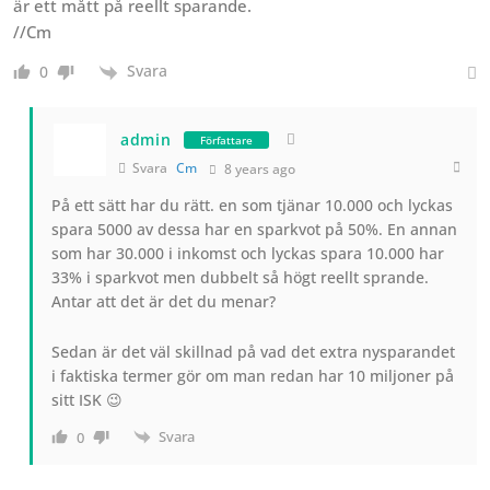
är ett mått på reellt sparande.
//Cm
Svara
0
admin
Författare
Svara
Cm
8 years ago
På ett sätt har du rätt. en som tjänar 10.000 och lyckas
spara 5000 av dessa har en sparkvot på 50%. En annan
som har 30.000 i inkomst och lyckas spara 10.000 har
33% i sparkvot men dubbelt så högt reellt sprande.
Antar att det är det du menar?
Sedan är det väl skillnad på vad det extra nysparandet
i faktiska termer gör om man redan har 10 miljoner på
sitt ISK 😉
Svara
0