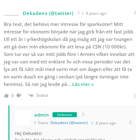
Dekadens (@twitter)
8 years ago
Bra text, det behövs mer intresse för sparkvoter! Mitt
intresse för ekonomi började när jag gick från ett fast jobb
till ett år i yrkeshögskolan då jag insåg att jag var tvungen
att gå över min ekonomi för att leva på CSN (10 000kr).
Som tur var så var mitt jobb före i Armén vilket innebär att
jag var van med ett enklare liv och vissa perioder var det
lyx att få nått mål med varm mat om dagen eller att få ta
en varm dusch en gång i veckan (på längre övningar inte
hemma). Så när jag levde på
…
Läs mer »
Svara
0
admin
Författare
Svara
Dekadens (@twitter)
8 years ago
Hej Dekades!