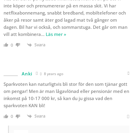
inte köper och prenumererar på en massa skit. Vi har
netflixabonnemang, snabbt bredband, mobiltelefoner och
åker på resor samt äter god lagad mat två gånger om
dagen. Bil har vi också, och sommarstuga. Det går om man
vill att kombinera
…
Läs mer »
Svara
0
Anki
8 years ago
Sparkvoten kan naturligtvis bli stor för den som tjänar gott
om pengar! Men är man lågavlönad eller pensionär med en
inkomst på 10-17 000 kr, så kan du ju gissa vad den
sparkvoten KAN bli!
Svara
0