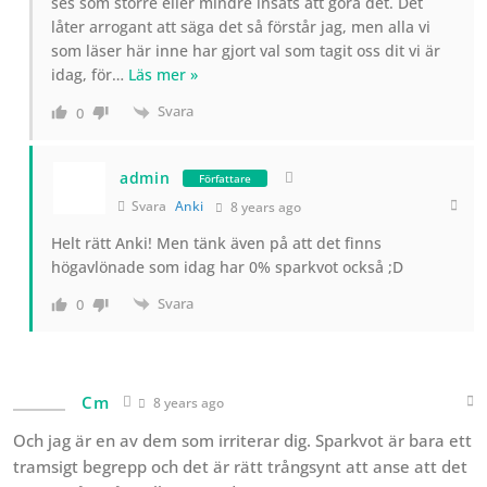
ses som större eller mindre insats att göra det. Det
låter arrogant att säga det så förstår jag, men alla vi
som läser här inne har gjort val som tagit oss dit vi är
idag, för
…
Läs mer »
Svara
0
admin
Författare
Svara
Anki
8 years ago
Helt rätt Anki! Men tänk även på att det finns
högavlönade som idag har 0% sparkvot också ;D
Svara
0
Cm
8 years ago
Och jag är en av dem som irriterar dig. Sparkvot är bara ett
tramsigt begrepp och det är rätt trångsynt att anse att det