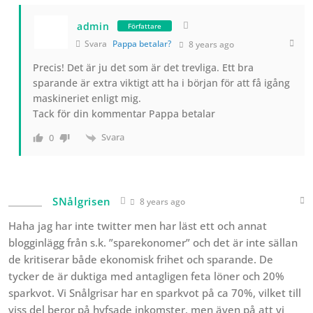
admin
Författare
Svara
Pappa betalar?
8 years ago
Precis! Det är ju det som är det trevliga. Ett bra
sparande är extra viktigt att ha i början för att få igång
maskineriet enligt mig.
Tack för din kommentar Pappa betalar
Svara
0
SNålgrisen
8 years ago
Haha jag har inte twitter men har läst ett och annat
blogginlägg från s.k. ”sparekonomer” och det är inte sällan
de kritiserar både ekonomisk frihet och sparande. De
tycker de är duktiga med antagligen feta löner och 20%
sparkvot. Vi Snålgrisar har en sparkvot på ca 70%, vilket till
viss del beror på hyfsade inkomster, men även på att vi