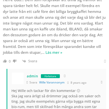
spara tänker helt fel. Skulle man till exempel föredra en
dyr latte från ett café före det billiga bryggkaffet hemma
och anse att man skulle unna sig det varje dag så blir det ju
inte längre något man unnar sig. Det blir ens vardag. Klart
man kan unna sig en kaffe ute ibland, IBLAND, då smakar
den dessutom godare än om du dricker den varje dag. Att
spara är också att unna sig. Man unnar sig en bättre
framtid. Dem som inte förespråkar sparandet kanske vill
jobba tills dem stupar,
…
Läs mer »
Svara
0
admin
Författare
Svara
Wille Varannonym
8 years ago
Hej Wille och tackar för din kommentar 🙂
Ska jag vara ärligt så drömmer jag också om saker och
ting. Jag skulle exempelvis gärna vilja bygga mitt egna
bio-rum, men till skillnad från många andra som tar