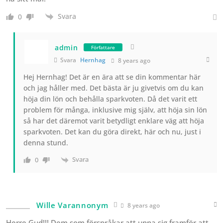
Svara
0
admin
Författare
Svara
Hernhag
8 years ago
Hej Hernhag! Det är en ära att se din kommentar här
och jag håller med. Det bästa är ju givetvis om du kan
höja din lön och behålla sparkvoten. Då det varit ett
problem för många, inklusive mig själv, att höja sin lön
så har det däremot varit betydligt enklare väg att höja
sparkvoten. Det kan du göra direkt, här och nu, just i
denna stund.
Svara
0
Wille Varannonym
8 years ago
Herre Gud!!! Dem som förspråkar att unna sig framför att