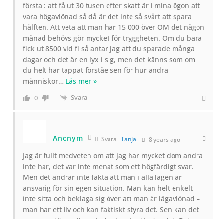
första : att få ut 30 tusen efter skatt är i mina ögon att
vara högavlönad så då är det inte så svårt att spara
hälften. Att veta att man har 15 000 över OM det någon
månad behövs gör mycket för tryggheten. Om du bara
fick ut 8500 vid fl så antar jag att du sparade många
dagar och det är en lyx i sig, men det känns som om
du helt har tappat förståelsen för hur andra
människor
…
Läs mer »
Svara
0
Anonym
Svara
Tanja
8 years ago
Jag är fullt medveten om att jag har mycket dom andra
inte har, det var inte menat som ett högfärdigt svar.
Men det ändrar inte fakta att man i alla lägen är
ansvarig för sin egen situation. Man kan helt enkelt
inte sitta och beklaga sig över att man är lågavlönad –
man har ett liv och kan faktiskt styra det. Sen kan det