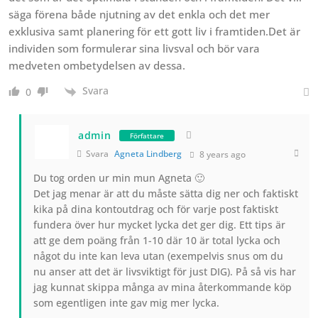
säga förena både njutning av det enkla och det mer
exklusiva samt planering för ett gott liv i framtiden.Det är
individen som formulerar sina livsval och bör vara
medveten ombetydelsen av dessa.
Svara
0
admin
Författare
Svara
Agneta Lindberg
8 years ago
Du tog orden ur min mun Agneta 🙂
Det jag menar är att du måste sätta dig ner och faktiskt
kika på dina kontoutdrag och för varje post faktiskt
fundera över hur mycket lycka det ger dig. Ett tips är
att ge dem poäng från 1-10 där 10 är total lycka och
något du inte kan leva utan (exempelvis snus om du
nu anser att det är livsviktigt för just DIG). På så vis har
jag kunnat skippa många av mina återkommande köp
som egentligen inte gav mig mer lycka.